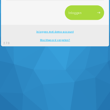
Inloggen
Inloggen met demo-account
Wachtwoord vergeten?
2.7.0